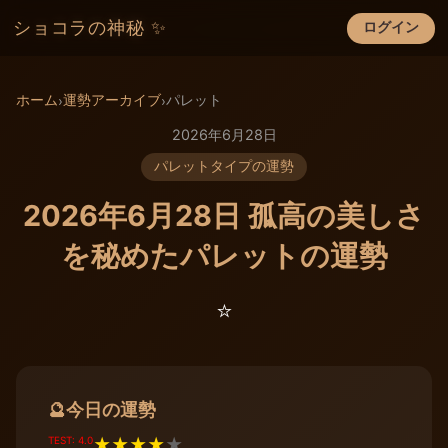
ショコラの神秘 ✨
ログイン
×
ホーム
運勢アーカイブ
パレット
›
›
2026年6月28日
パレットタイプの運勢
2026年6月28日 孤高の美しさ
を秘めたパレットの運勢
⭐️
今日の運勢
🔮
TEST: 4.0
★
★
★
★
★