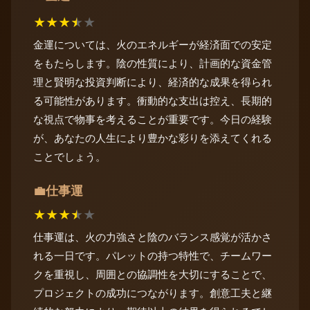
★
★
★
★
★
金運については、火のエネルギーが経済面での安定
をもたらします。陰の性質により、計画的な資金管
理と賢明な投資判断により、経済的な成果を得られ
る可能性があります。衝動的な支出は控え、長期的
な視点で物事を考えることが重要です。今日の経験
が、あなたの人生により豊かな彩りを添えてくれる
ことでしょう。
仕事運
💼
★
★
★
★
★
仕事運は、火の力強さと陰のバランス感覚が活かさ
れる一日です。パレットの持つ特性で、チームワー
クを重視し、周囲との協調性を大切にすることで、
プロジェクトの成功につながります。創意工夫と継