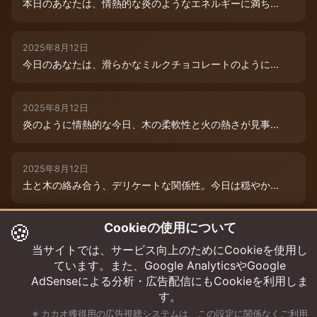
本日のあなたは、情熱的な炎のようなエネルギーに満ち...
2025年8月12日
今日のあなたは、滑らかなミルクチョコレートのように...
2025年8月12日
炎のように情熱的な今日、木の柔軟性と火の熱さが見事...
2025年8月12日
土と木の絡み合う、デリケートな関係性。今日は穏やか...
🍪
Cookieの使用について
2025年8月12日
本日は、木と水の絶妙な相生エネルギーが、あなたの可...
当サイトでは、サービス向上のためにCookieを使用し
ています。また、Google AnalyticsやGoogle
AdSenseによる分析・広告配信にもCookieを利用しま
す。
※ カカオ獲得用の広告視聴システムは、この設定に関係なくご利用