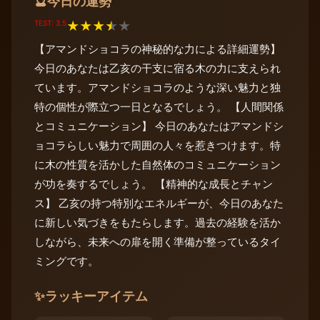
今日の運勢
🔮
TEST: 3.5
★
★
★
★
★
【アマンドショコラの神秘的な力による詳細運勢】
今日のあなたは乙亥の干支に宿る木の力に支えられ
ています。アマンドショコラのような深い魅力と独
特の個性が際立つ一日となるでしょう。 【人間関係
とコミュニケーション】 今日のあなたはアマンドシ
ョコラらしい魅力で周囲の人々を惹きつけます。特
に木の性質を活かした自然体のコミュニケーション
が功を奏するでしょう。 【精神的な成長とチャン
ス】 乙亥の持つ特別なエネルギーが、今日のあなた
に新しい気づきをもたらします。過去の経験を活か
しながら、未来への扉を開く準備が整っているタイ
ミングです。
✨
ラッキーアイテム