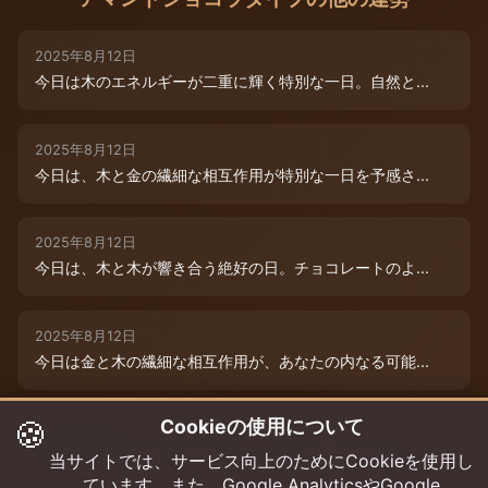
2025年8月12日
今日は木のエネルギーが二重に輝く特別な一日。自然と...
2025年8月12日
今日は、木と金の繊細な相互作用が特別な一日を予感さ...
2025年8月12日
今日は、木と木が響き合う絶好の日。チョコレートのよ...
2025年8月12日
今日は金と木の繊細な相互作用が、あなたの内なる可能...
🍪
Cookieの使用について
2025年8月9日
今日は木と木が重なる特別な日。内なる創造性が高まり...
当サイトでは、サービス向上のためにCookieを使用し
ています。また、Google AnalyticsやGoogle