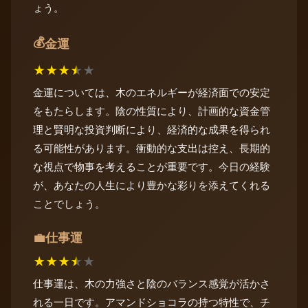
ょう。
💰
金運
★
★
★
★
★
金運については、木のエネルギーが経済面での安定
をもたらします。陰の性質により、計画的な資金管
理と賢明な投資判断により、経済的な成果を得られ
る可能性があります。衝動的な支出は控え、長期的
な視点で物事を考えることが重要です。今日の経験
が、あなたの人生により豊かな彩りを添えてくれる
ことでしょう。
仕事運
💼
★
★
★
★
★
仕事運は、木の力強さと陰のバランス感覚が活かさ
れる一日です。アマンドショコラの持つ特性で、チ