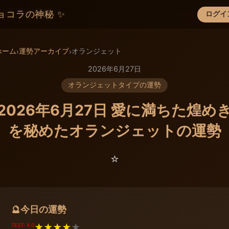
ョコラの神秘 ✨
ログイ
×
ホーム
運勢アーカイブ
オランジェット
›
›
2026年6月27日
オランジェットタイプの運勢
2026年6月27日 愛に満ちた煌め
を秘めたオランジェットの運勢
⭐️
今日の運勢
🔮
TEST: 4.0
★
★
★
★
★