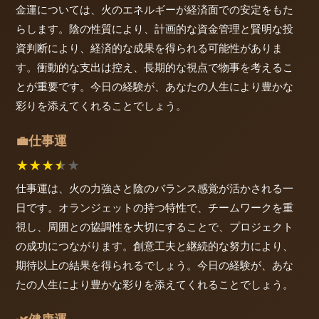
金運については、火のエネルギーが経済面での安定をもた
らします。陰の性質により、計画的な資金管理と賢明な投
資判断により、経済的な成果を得られる可能性がありま
す。衝動的な支出は控え、長期的な視点で物事を考えるこ
とが重要です。今日の経験が、あなたの人生により豊かな
彩りを添えてくれることでしょう。
仕事運
💼
★
★
★
★
★
仕事運は、火の力強さと陰のバランス感覚が活かされる一
日です。オランジェットの持つ特性で、チームワークを重
視し、周囲との協調性を大切にすることで、プロジェクト
の成功につながります。創意工夫と継続的な努力により、
期待以上の結果を得られるでしょう。今日の経験が、あな
たの人生により豊かな彩りを添えてくれることでしょう。