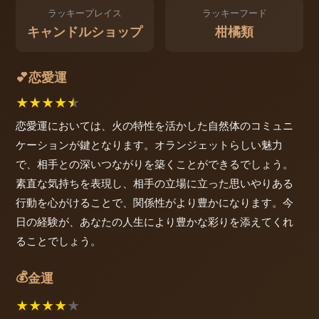
ラッキープレイス
ラッキーフード
キャンドルショップ
柑橘類
恋愛運
💕
★
★
★
★
★
恋愛運においては、火の特性を活かした自然体のコミュニ
ケーションが鍵となります。オランジェットらしい魅力
で、相手との深いつながりを築くことができるでしょう。
素直な気持ちを表現し、相手の立場に立った思いやりある
行動を心がけることで、関係性がより豊かになります。今
日の経験が、あなたの人生により豊かな彩りを添えてくれ
ることでしょう。
💰
金運
★
★
★
★
★