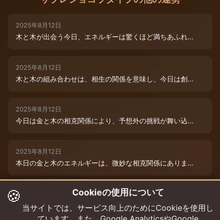
2025年8月12日
木と木が出会う今日、エネルギーは驚くほど満ちあふれ...
2025年8月12日
木と木の組み合わせは、相生の関係を意味し、今日は創...
2025年8月12日
今日は金と木の相克関係により、予想外の挑戦が舞い込...
2025年8月12日
本日の金と木のエネルギーは、微妙な相克関係にありま...
🍪
Cookieの使用について
2025年8月9日
木と木が寄り添う今日、あなたの創造性は最高潮に達し...
当サイトでは、サービス向上のためにCookieを使用し
ています。また、Google AnalyticsやGoogle