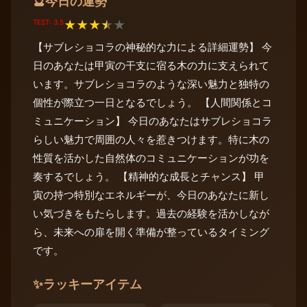
今日の運勢
🔮
TEST: 3.5
★
★
★
★
★
【サブレショコラの神秘的な力による詳細運勢】 今
日のあなたは甲寅の干支に宿る木の力に支えられて
います。サブレショコラのような深い魅力と独特の
個性が際立つ一日となるでしょう。 【人間関係とコ
ミュニケーション】 今日のあなたはサブレショコラ
らしい魅力で周囲の人々を惹きつけます。特に木の
性質を活かした自然体のコミュニケーションが功を
奏するでしょう。 【精神的な成長とチャンス】 甲
寅の持つ特別なエネルギーが、今日のあなたに新し
い気づきをもたらします。過去の経験を活かしなが
ら、未来への扉を開く準備が整っているタイミング
です。
✨
ラッキーアイテム