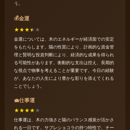
う。
💰
金運
★
★
★
★
★
金運については、木のエネルギーが経済面での安定
をもたらします。陽の性質により、計画的な資金管
理と賢明な投資判断により、経済的な成果を得られ
る可能性があります。衝動的な支出は控え、長期的
な視点で物事を考えることが重要です。今日の経験
が、あなたの人生により豊かな彩りを添えてくれる
ことでしょう。
仕事運
💼
★
★
★
★
★
仕事運は、木の力強さと陽のバランス感覚が活かさ
れる一日です。サブレショコラの持つ特性で、チー