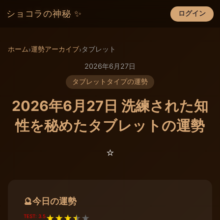
ショコラの神秘 ✨
ログイン
×
ホーム
運勢アーカイブ
タブレット
›
›
2026年6月27日
タブレットタイプの運勢
2026年6月27日 洗練された知
性を秘めたタブレットの運勢
⭐️
今日の運勢
🔮
TEST: 3.5
★
★
★
★
★