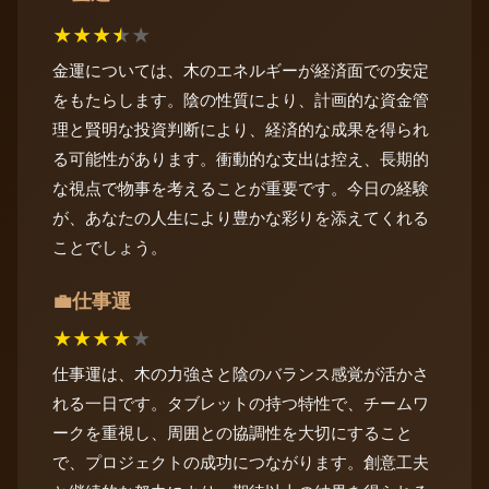
★
★
★
★
★
金運については、木のエネルギーが経済面での安定
をもたらします。陰の性質により、計画的な資金管
理と賢明な投資判断により、経済的な成果を得られ
る可能性があります。衝動的な支出は控え、長期的
な視点で物事を考えることが重要です。今日の経験
が、あなたの人生により豊かな彩りを添えてくれる
ことでしょう。
仕事運
💼
★
★
★
★
★
仕事運は、木の力強さと陰のバランス感覚が活かさ
れる一日です。タブレットの持つ特性で、チームワ
ークを重視し、周囲との協調性を大切にすること
で、プロジェクトの成功につながります。創意工夫