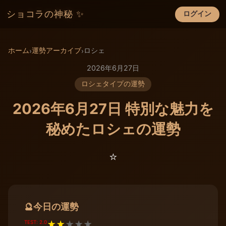
ショコラの神秘 ✨
ログイン
×
ホーム
運勢アーカイブ
ロシェ
›
›
2026年6月27日
ロシェタイプの運勢
2026年6月27日 特別な魅力を
秘めたロシェの運勢
⭐️
今日の運勢
🔮
TEST: 2.0
★
★
★
★
★