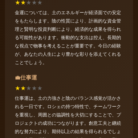
★
★
★
★
★
金運については、土のエネルギーが経済面での安定
をもたらします。陰の性質により、計画的な資金管
理と賢明な投資判断により、経済的な成果を得られ
る可能性があります。衝動的な支出は控え、長期的
な視点で物事を考えることが重要です。今日の経験
が、あなたの人生により豊かな彩りを添えてくれる
ことでしょう。
仕事運
💼
★
★
★
★
★
仕事運は、土の力強さと陰のバランス感覚が活かさ
れる一日です。ロシェの持つ特性で、チームワーク
を重視し、周囲との協調性を大切にすることで、プ
ロジェクトの成功につながります。創意工夫と継続
的な努力により、期待以上の結果を得られるでしょ