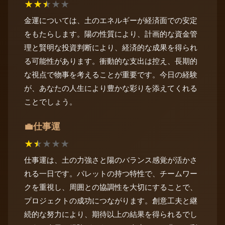
★
★
★
★
★
金運については、土のエネルギーが経済面での安定
をもたらします。陽の性質により、計画的な資金管
理と賢明な投資判断により、経済的な成果を得られ
る可能性があります。衝動的な支出は控え、長期的
な視点で物事を考えることが重要です。今日の経験
が、あなたの人生により豊かな彩りを添えてくれる
ことでしょう。
仕事運
💼
★
★
★
★
★
仕事運は、土の力強さと陽のバランス感覚が活かさ
れる一日です。パレットの持つ特性で、チームワー
クを重視し、周囲との協調性を大切にすることで、
プロジェクトの成功につながります。創意工夫と継
続的な努力により、期待以上の結果を得られるでし