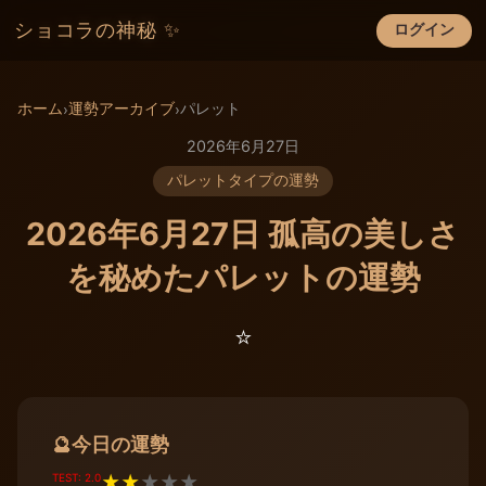
ショコラの神秘 ✨
ログイン
×
ホーム
運勢アーカイブ
パレット
›
›
2026年6月27日
パレットタイプの運勢
2026年6月27日 孤高の美しさ
を秘めたパレットの運勢
⭐️
今日の運勢
🔮
TEST: 2.0
★
★
★
★
★