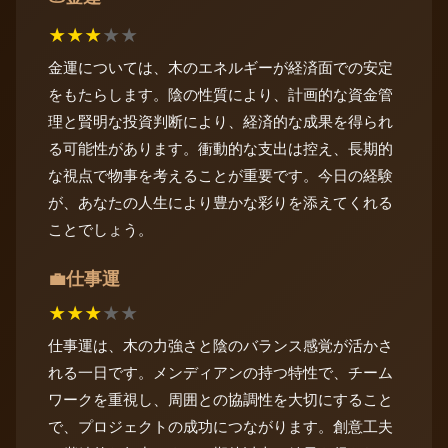
★
★
★
★
★
金運については、木のエネルギーが経済面での安定
をもたらします。陰の性質により、計画的な資金管
理と賢明な投資判断により、経済的な成果を得られ
る可能性があります。衝動的な支出は控え、長期的
な視点で物事を考えることが重要です。今日の経験
が、あなたの人生により豊かな彩りを添えてくれる
ことでしょう。
仕事運
💼
★
★
★
★
★
仕事運は、木の力強さと陰のバランス感覚が活かさ
れる一日です。メンディアンの持つ特性で、チーム
ワークを重視し、周囲との協調性を大切にすること
で、プロジェクトの成功につながります。創意工夫