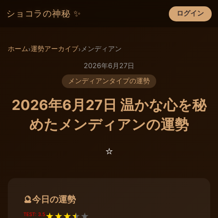
ショコラの神秘 ✨
ログイン
×
ホーム
運勢アーカイブ
メンディアン
›
›
2026年6月27日
メンディアンタイプの運勢
2026年6月27日 温かな心を秘
めたメンディアンの運勢
⭐️
今日の運勢
🔮
TEST: 3.5
★
★
★
★
★