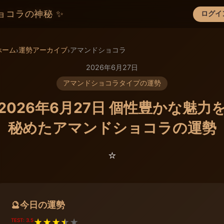
ョコラの神秘 ✨
ログイ
×
ホーム
運勢アーカイブ
アマンドショコラ
›
›
2026年6月27日
アマンドショコラタイプの運勢
2026年6月27日 個性豊かな魅力
秘めたアマンドショコラの運勢
⭐️
今日の運勢
🔮
TEST: 3.5
★
★
★
★
★