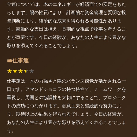
金運については、木のエネルギーが経済面での安定をもた
らします。陽の性質により、計画的な資金管理と賢明な投
資判断により、経済的な成果を得られる可能性がありま
す。衝動的な支出は控え、長期的な視点で物事を考えるこ
とが重要です。今日の経験が、あなたの人生により豊かな
彩りを添えてくれることでしょう。
仕事運
💼
★
★
★
★
★
仕事運は、木の力強さと陽のバランス感覚が活かされる一
日です。アマンドショコラの持つ特性で、チームワークを
重視し、周囲との協調性を大切にすることで、プロジェク
トの成功につながります。創意工夫と継続的な努力によ
り、期待以上の結果を得られるでしょう。今日の経験が、
あなたの人生により豊かな彩りを添えてくれることでしょ
う。