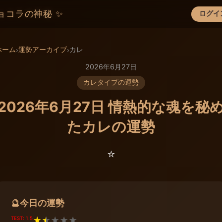
ョコラの神秘 ✨
ログイ
×
ホーム
運勢アーカイブ
カレ
›
›
2026年6月27日
カレタイプの運勢
2026年6月27日 情熱的な魂を秘
たカレの運勢
⭐️
今日の運勢
🔮
TEST: 1.5
★
★
★
★
★