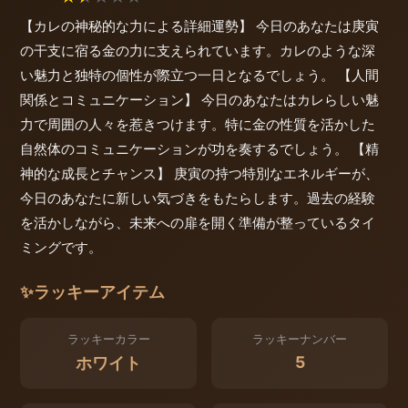
【カレの神秘的な力による詳細運勢】 今日のあなたは庚寅
の干支に宿る金の力に支えられています。カレのような深
い魅力と独特の個性が際立つ一日となるでしょう。 【人間
関係とコミュニケーション】 今日のあなたはカレらしい魅
力で周囲の人々を惹きつけます。特に金の性質を活かした
自然体のコミュニケーションが功を奏するでしょう。 【精
神的な成長とチャンス】 庚寅の持つ特別なエネルギーが、
今日のあなたに新しい気づきをもたらします。過去の経験
を活かしながら、未来への扉を開く準備が整っているタイ
ミングです。
✨
ラッキーアイテム
ラッキーカラー
ラッキーナンバー
5
ホワイト