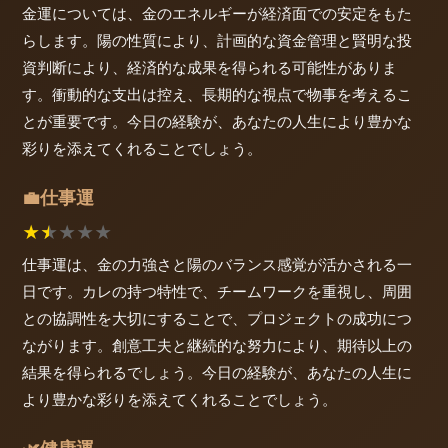
金運については、金のエネルギーが経済面での安定をもた
らします。陽の性質により、計画的な資金管理と賢明な投
資判断により、経済的な成果を得られる可能性がありま
す。衝動的な支出は控え、長期的な視点で物事を考えるこ
とが重要です。今日の経験が、あなたの人生により豊かな
彩りを添えてくれることでしょう。
仕事運
💼
★
★
★
★
★
仕事運は、金の力強さと陽のバランス感覚が活かされる一
日です。カレの持つ特性で、チームワークを重視し、周囲
との協調性を大切にすることで、プロジェクトの成功につ
ながります。創意工夫と継続的な努力により、期待以上の
結果を得られるでしょう。今日の経験が、あなたの人生に
より豊かな彩りを添えてくれることでしょう。