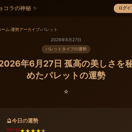
ョコラの神秘 ✨
ログイ
×
ホーム
運勢アーカイブ
パレット
›
›
2026年6月27日
パレットタイプの運勢
2026年6月27日 孤高の美しさを
めたパレットの運勢
⭐️
今日の運勢
🔮
TEST: 4.5
★
★
★
★
★