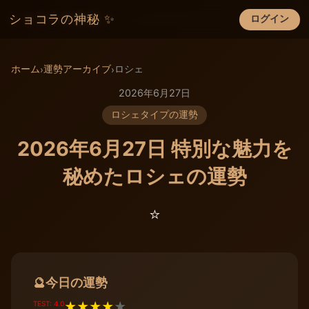
ショコラの神秘 ✨
ログイン
×
ホーム
運勢アーカイブ
ロシェ
›
›
2026年6月27日
ロシェタイプの運勢
2026年6月27日 特別な魅力を
秘めたロシェの運勢
⭐️
今日の運勢
🔮
TEST: 4.0
★
★
★
★
★