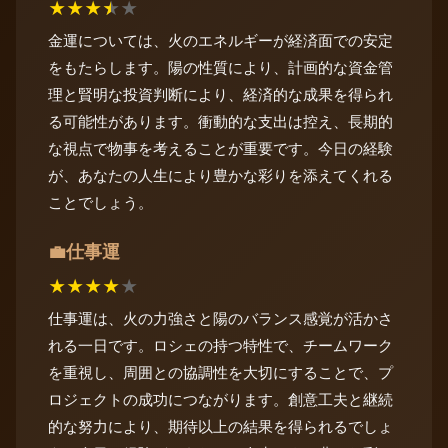
★
★
★
★
★
金運については、火のエネルギーが経済面での安定
をもたらします。陽の性質により、計画的な資金管
理と賢明な投資判断により、経済的な成果を得られ
る可能性があります。衝動的な支出は控え、長期的
な視点で物事を考えることが重要です。今日の経験
が、あなたの人生により豊かな彩りを添えてくれる
ことでしょう。
仕事運
💼
★
★
★
★
★
仕事運は、火の力強さと陽のバランス感覚が活かさ
れる一日です。ロシェの持つ特性で、チームワーク
を重視し、周囲との協調性を大切にすることで、プ
ロジェクトの成功につながります。創意工夫と継続
的な努力により、期待以上の結果を得られるでしょ