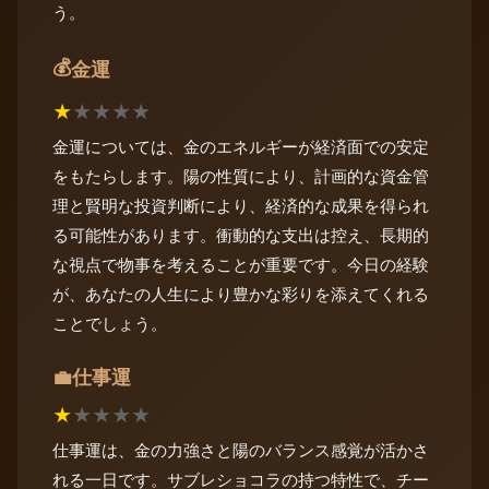
う。
💰
金運
★
★
★
★
★
金運については、金のエネルギーが経済面での安定
をもたらします。陽の性質により、計画的な資金管
理と賢明な投資判断により、経済的な成果を得られ
る可能性があります。衝動的な支出は控え、長期的
な視点で物事を考えることが重要です。今日の経験
が、あなたの人生により豊かな彩りを添えてくれる
ことでしょう。
仕事運
💼
★
★
★
★
★
仕事運は、金の力強さと陽のバランス感覚が活かさ
れる一日です。サブレショコラの持つ特性で、チー