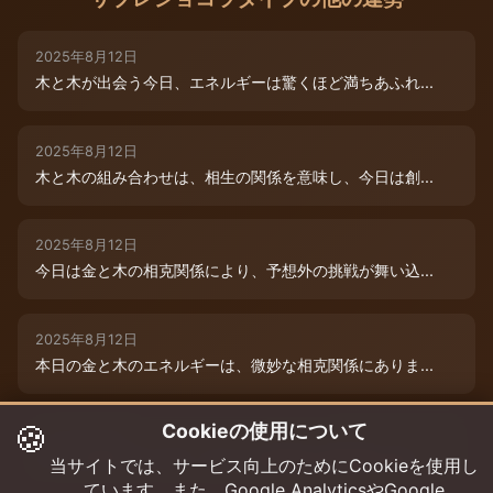
2025年8月12日
木と木が出会う今日、エネルギーは驚くほど満ちあふれ...
2025年8月12日
木と木の組み合わせは、相生の関係を意味し、今日は創...
2025年8月12日
今日は金と木の相克関係により、予想外の挑戦が舞い込...
2025年8月12日
本日の金と木のエネルギーは、微妙な相克関係にありま...
🍪
Cookieの使用について
2025年8月9日
木と木が寄り添う今日、あなたの創造性は最高潮に達し...
当サイトでは、サービス向上のためにCookieを使用し
ています。また、Google AnalyticsやGoogle