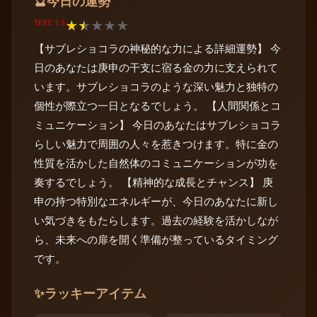
今日の運勢
🔮
TEST: 1.5
★
★
★
★
★
【サブレショコラの神秘的な力による詳細運勢】 今
日のあなたは庚申の干支に宿る金の力に支えられて
います。サブレショコラのような深い魅力と独特の
個性が際立つ一日となるでしょう。 【人間関係とコ
ミュニケーション】 今日のあなたはサブレショコラ
らしい魅力で周囲の人々を惹きつけます。特に金の
性質を活かした自然体のコミュニケーションが功を
奏するでしょう。 【精神的な成長とチャンス】 庚
申の持つ特別なエネルギーが、今日のあなたに新し
い気づきをもたらします。過去の経験を活かしなが
ら、未来への扉を開く準備が整っているタイミング
です。
✨
ラッキーアイテム