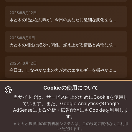
2025年8月12日
水と木の絶妙な共鳴が、今日のあなたに繊細な変化をも...
2025年8月9日
火と木の相性は絶妙な関係。燃え上がる情熱と柔軟な成...
2025年8月12日
今日は、しなやかな土の力が木のエネルギーを穏やかに...
🍪
Cookieの使用について
2025年8月9日
水と木の絶妙な共演が、今日のあなたを特別な輝きで包...
当サイトでは、サービス向上のためにCookieを使用し
ています。また、Google AnalyticsやGoogle
AdSenseによる分析・広告配信にもCookieを利用しま
す。
※ カカオ獲得用の広告視聴システムは、この設定に関係なくご利用
いただけます。