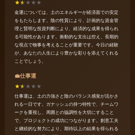
★
★
★
★
★
金運については、土のエネルギーが経済面での安定
をもたらします。陰の性質により、計画的な資金管
理と賢明な投資判断により、経済的な成果を得られ
る可能性があります。衝動的な支出は控え、長期的
な視点で物事を考えることが重要です。今日の経験
が、あなたの人生により豊かな彩りを添えてくれる
ことでしょう。
仕事運
💼
★
★
★
★
★
仕事運は、土の力強さと陰のバランス感覚が活かさ
れる一日です。ガナッシュの持つ特性で、チームワ
ークを重視し、周囲との協調性を大切にすること
で、プロジェクトの成功につながります。創意工夫
と継続的な努力により、期待以上の結果を得られる