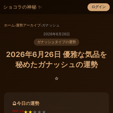
ショコラの神秘 ✨
ログイン
×
ホーム
運勢アーカイブ
ガナッシュ
›
›
2026年6月26日
ガナッシュタイプの運勢
2026年6月26日 優雅な気品を
秘めたガナッシュの運勢
⭐️
今日の運勢
🔮
TEST: 2.0
★
★
★
★
★