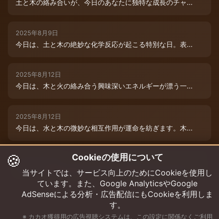
土と木の絡み合いが、今日のあなたに独特な成長のチャ...
2025年8月9日
今日は、土と木の絶妙な化学反応が起こる特別な日。表...
2025年8月12日
今日は、木と火の絡み合う興味深いエネルギーが漂う一...
2025年8月12日
今日は、水と木の微妙な相互作用が運命を紡ぎます。木...
🍪
Cookieの使用について
2025年8月12日
今日は、情熱的な炎のエネルギーと柔軟な木のしなやか...
当サイトでは、サービス向上のためにCookieを使用し
ています。また、Google AnalyticsやGoogle
AdSenseによる分析・広告配信にもCookieを利用しま
す。
※ カカオ獲得用の広告視聴システムは、この設定に関係なくご利用