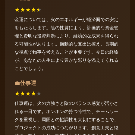
★
★
★
★
★
金運については、火のエネルギーが経済面での安定
をもたらします。陰の性質により、計画的な資金管
理と賢明な投資判断により、経済的な成果を得られ
る可能性があります。衝動的な支出は控え、長期的
な視点で物事を考えることが重要です。今日の経験
が、あなたの人生により豊かな彩りを添えてくれる
ことでしょう。
仕事運
💼
★
★
★
★
★
仕事運は、火の力強さと陰のバランス感覚が活かさ
れる一日です。ボンボンの持つ特性で、チームワー
クを重視し、周囲との協調性を大切にすることで、
プロジェクトの成功につながります。創意工夫と継