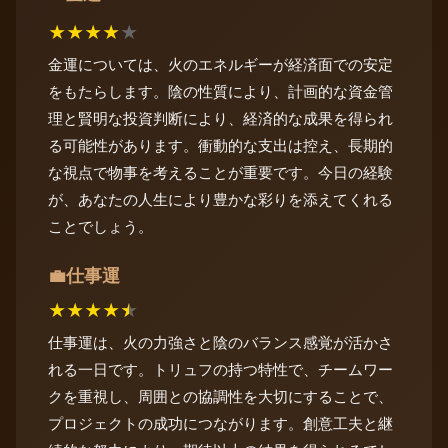
★
★
★
★
★
金運については、火のエネルギーが経済面での安定
をもたらします。陰の性質により、計画的な資金管
理と賢明な投資判断により、経済的な成果を得られ
る可能性があります。衝動的な支出は控え、長期的
な視点で物事を考えることが重要です。今日の経験
が、あなたの人生により豊かな彩りを添えてくれる
ことでしょう。
仕事運
💼
★
★
★
★
★
仕事運は、火の力強さと陰のバランス感覚が活かさ
れる一日です。トリュフの持つ特性で、チームワー
クを重視し、周囲との協調性を大切にすることで、
プロジェクトの成功につながります。創意工夫と継