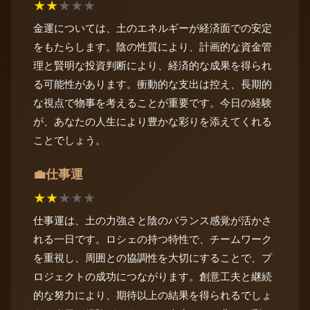
★
★
★
★
★
金運については、土のエネルギーが経済面での安定
をもたらします。陰の性質により、計画的な資金管
理と賢明な投資判断により、経済的な成果を得られ
る可能性があります。衝動的な支出は控え、長期的
な視点で物事を考えることが重要です。今日の経験
が、あなたの人生により豊かな彩りを添えてくれる
ことでしょう。
仕事運
💼
★
★
★
★
★
仕事運は、土の力強さと陰のバランス感覚が活かさ
れる一日です。ロシェの持つ特性で、チームワーク
を重視し、周囲との協調性を大切にすることで、プ
ロジェクトの成功につながります。創意工夫と継続
的な努力により、期待以上の結果を得られるでしょ