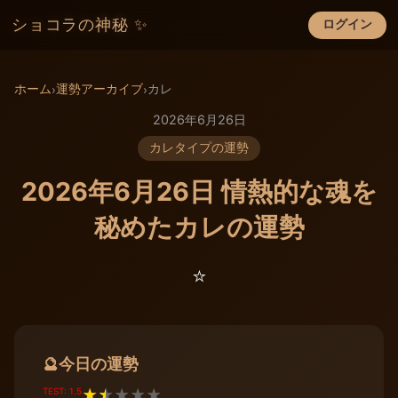
ショコラの神秘 ✨
ログイン
×
ホーム
運勢アーカイブ
カレ
›
›
2026年6月26日
カレタイプの運勢
2026年6月26日 情熱的な魂を
秘めたカレの運勢
⭐️
今日の運勢
🔮
TEST: 1.5
★
★
★
★
★