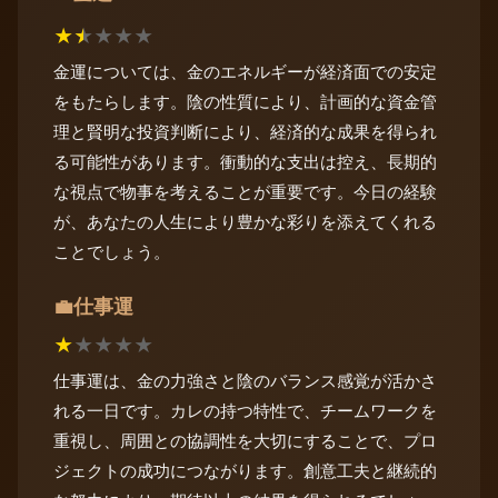
★
★
★
★
★
金運については、金のエネルギーが経済面での安定
をもたらします。陰の性質により、計画的な資金管
理と賢明な投資判断により、経済的な成果を得られ
る可能性があります。衝動的な支出は控え、長期的
な視点で物事を考えることが重要です。今日の経験
が、あなたの人生により豊かな彩りを添えてくれる
ことでしょう。
仕事運
💼
★
★
★
★
★
仕事運は、金の力強さと陰のバランス感覚が活かさ
れる一日です。カレの持つ特性で、チームワークを
重視し、周囲との協調性を大切にすることで、プロ
ジェクトの成功につながります。創意工夫と継続的