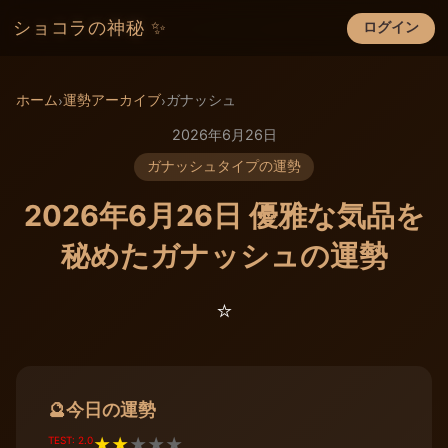
ショコラの神秘 ✨
ログイン
×
ホーム
運勢アーカイブ
ガナッシュ
›
›
2026年6月26日
ガナッシュタイプの運勢
2026年6月26日 優雅な気品を
秘めたガナッシュの運勢
⭐️
今日の運勢
🔮
TEST: 2.0
★
★
★
★
★