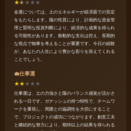
★
★
★
★
★
金運については、土のエネルギーが経済面での安定
をもたらします。陽の性質により、計画的な資金管
理と賢明な投資判断により、経済的な成果を得られ
る可能性があります。衝動的な支出は控え、長期的
な視点で物事を考えることが重要です。今日の経験
が、あなたの人生により豊かな彩りを添えてくれる
ことでしょう。
仕事運
💼
★
★
★
★
★
仕事運は、土の力強さと陽のバランス感覚が活かさ
れる一日です。ガナッシュの持つ特性で、チームワ
ークを重視し、周囲との協調性を大切にすること
で、プロジェクトの成功につながります。創意工夫
と継続的な努力により、期待以上の結果を得られる