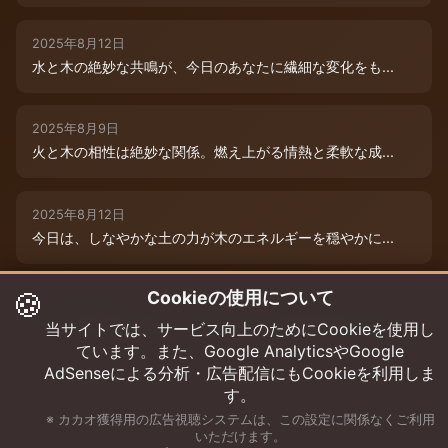
2025年8月12日
水と木の絶妙な共鳴が、今日のあなたに繊細な変化をも...
2025年8月9日
火と木の相性は絶妙な関係。燃え上がる情熱と柔軟な成...
2025年8月12日
今日は、しなやかな土の力が木のエネルギーを穏やかに...
🍪
Cookieの使用について
2025年8月9日
水と木の絶妙な共演が、今日のあなたを特別な輝きで包...
当サイトでは、サービス向上のためにCookieを使用し
ています。また、Google AnalyticsやGoogle
AdSenseによる分析・広告配信にもCookieを利用しま
す。
※ カカオ獲得用の広告視聴システムは、この設定に関係なくご利用
いただけます。