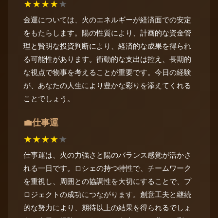
★
★
★
★
★
金運については、火のエネルギーが経済面での安定
をもたらします。陽の性質により、計画的な資金管
理と賢明な投資判断により、経済的な成果を得られ
る可能性があります。衝動的な支出は控え、長期的
な視点で物事を考えることが重要です。今日の経験
が、あなたの人生により豊かな彩りを添えてくれる
ことでしょう。
仕事運
💼
★
★
★
★
★
仕事運は、火の力強さと陽のバランス感覚が活かさ
れる一日です。ロシェの持つ特性で、チームワーク
を重視し、周囲との協調性を大切にすることで、プ
ロジェクトの成功につながります。創意工夫と継続
的な努力により、期待以上の結果を得られるでしょ