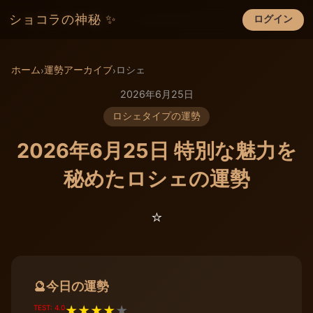
ショコラの神秘 ✨
ログイン
×
ホーム
運勢アーカイブ
ロシェ
›
›
2026年6月25日
ロシェタイプの運勢
2026年6月25日 特別な魅力を
秘めたロシェの運勢
⭐️
今日の運勢
🔮
TEST: 4.0
★
★
★
★
★