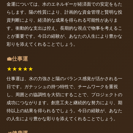
金運については、水のエネルギーが経済面での安定をもた
らします。陽の性質により、計画的な資金管理と賢明な投
資判断により、経済的な成果を得られる可能性がありま
す。衝動的な支出は控え、長期的な視点で物事を考えるこ
とが重要です。今日の経験が、あなたの人生により豊かな
彩りを添えてくれることでしょう。
仕事運
💼
★
★
★
★
★
仕事運は、水の力強さと陽のバランス感覚が活かされる一
日です。ガナッシュの持つ特性で、チームワークを重視
し、周囲との協調性を大切にすることで、プロジェクトの
成功につながります。創意工夫と継続的な努力により、期
待以上の結果を得られるでしょう。今日の経験が、あなた
の人生により豊かな彩りを添えてくれることでしょう。