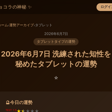
ョコラの神秘 ✨
ログイ
×
ホーム
運勢アーカイブ
タブレット
›
›
2026年6月7日
タブレットタイプの運勢
2026年6月7日 洗練された知性を
秘めたタブレットの運勢
⭐️
今日の運勢
🔮
TEST: 1.5
★
★
★
★
★