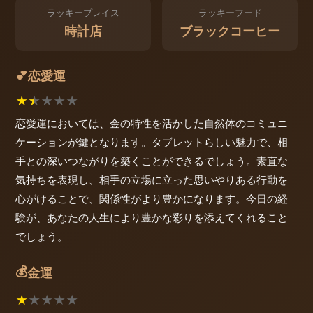
ラッキープレイス
ラッキーフード
時計店
ブラックコーヒー
恋愛運
💕
★
★
★
★
★
恋愛運においては、金の特性を活かした自然体のコミュニ
ケーションが鍵となります。タブレットらしい魅力で、相
手との深いつながりを築くことができるでしょう。素直な
気持ちを表現し、相手の立場に立った思いやりある行動を
心がけることで、関係性がより豊かになります。今日の経
験が、あなたの人生により豊かな彩りを添えてくれること
でしょう。
💰
金運
★
★
★
★
★