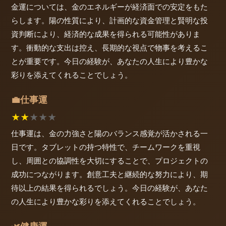
金運については、金のエネルギーが経済面での安定をもた
らします。陽の性質により、計画的な資金管理と賢明な投
資判断により、経済的な成果を得られる可能性がありま
す。衝動的な支出は控え、長期的な視点で物事を考えるこ
とが重要です。今日の経験が、あなたの人生により豊かな
彩りを添えてくれることでしょう。
仕事運
💼
★
★
★
★
★
仕事運は、金の力強さと陽のバランス感覚が活かされる一
日です。タブレットの持つ特性で、チームワークを重視
し、周囲との協調性を大切にすることで、プロジェクトの
成功につながります。創意工夫と継続的な努力により、期
待以上の結果を得られるでしょう。今日の経験が、あなた
の人生により豊かな彩りを添えてくれることでしょう。