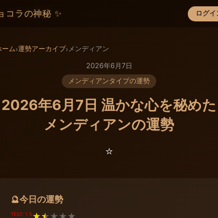
ョコラの神秘 ✨
ログイ
×
ホーム
運勢アーカイブ
メンディアン
›
›
2026年6月7日
メンディアンタイプの運勢
2026年6月7日 温かな心を秘めた
メンディアンの運勢
⭐️
今日の運勢
🔮
TEST: 1.5
★
★
★
★
★