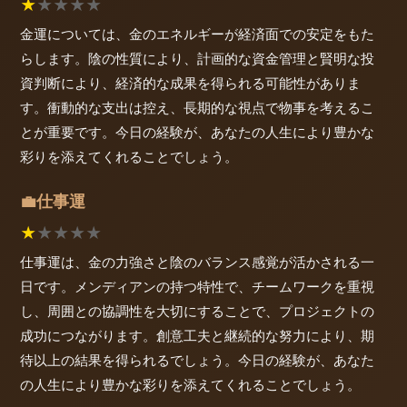
★
★
★
★
★
金運については、金のエネルギーが経済面での安定をもた
らします。陰の性質により、計画的な資金管理と賢明な投
資判断により、経済的な成果を得られる可能性がありま
す。衝動的な支出は控え、長期的な視点で物事を考えるこ
とが重要です。今日の経験が、あなたの人生により豊かな
彩りを添えてくれることでしょう。
仕事運
💼
★
★
★
★
★
仕事運は、金の力強さと陰のバランス感覚が活かされる一
日です。メンディアンの持つ特性で、チームワークを重視
し、周囲との協調性を大切にすることで、プロジェクトの
成功につながります。創意工夫と継続的な努力により、期
待以上の結果を得られるでしょう。今日の経験が、あなた
の人生により豊かな彩りを添えてくれることでしょう。