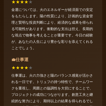
★
★
★
★
★
金運については、火のエネルギーが経済面での安定
をもたらします。陽の性質により、計画的な資金管
理と賢明な投資判断により、経済的な成果を得られ
る可能性があります。衝動的な支出は控え、長期的
な視点で物事を考えることが重要です。今日の経験
が、あなたの人生により豊かな彩りを添えてくれる
ことでしょう。
仕事運
💼
★
★
★
★
★
仕事運は、火の力強さと陽のバランス感覚が活かさ
れる一日です。トリュフの持つ特性で、チームワー
クを重視し、周囲との協調性を大切にすることで、
プロジェクトの成功につながります。創意工夫と継
続的な努力により、期待以上の結果を得られるでし