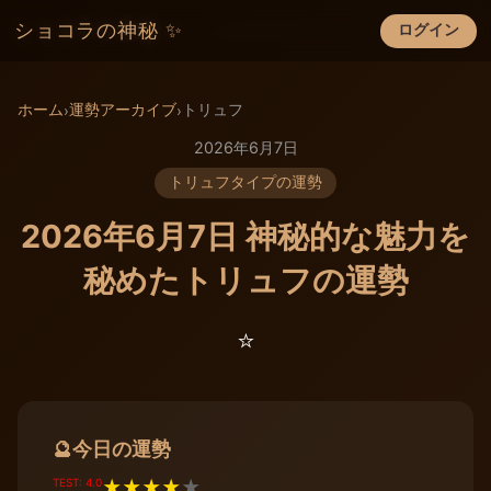
ショコラの神秘 ✨
ログイン
×
ホーム
運勢アーカイブ
トリュフ
›
›
2026年6月7日
トリュフタイプの運勢
2026年6月7日 神秘的な魅力を
秘めたトリュフの運勢
⭐️
今日の運勢
🔮
TEST: 4.0
★
★
★
★
★