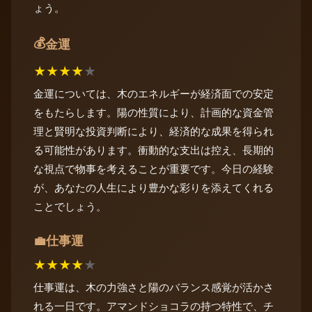
ょう。
💰
金運
★
★
★
★
★
金運については、木のエネルギーが経済面での安定
をもたらします。陽の性質により、計画的な資金管
理と賢明な投資判断により、経済的な成果を得られ
る可能性があります。衝動的な支出は控え、長期的
な視点で物事を考えることが重要です。今日の経験
が、あなたの人生により豊かな彩りを添えてくれる
ことでしょう。
仕事運
💼
★
★
★
★
★
仕事運は、木の力強さと陽のバランス感覚が活かさ
れる一日です。アマンドショコラの持つ特性で、チ