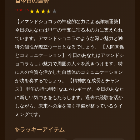
今日の運勢
🔮
TEST: 3.5
★
★
★
★
★
【アマンドショコラの神秘的な力による詳細運勢】
今日のあなたは甲午の干支に宿る木の力に支えられ
ています。アマンドショコラのような深い魅力と独
特の個性が際立つ一日となるでしょう。 【人間関係
とコミュニケーション】 今日のあなたはアマンドシ
ョコラらしい魅力で周囲の人々を惹きつけます。特
に木の性質を活かした自然体のコミュニケーション
が功を奏するでしょう。 【精神的な成長とチャン
ス】 甲午の持つ特別なエネルギーが、今日のあなた
に新しい気づきをもたらします。過去の経験を活か
しながら、未来への扉を開く準備が整っているタイ
ミングです。
✨
ラッキーアイテム