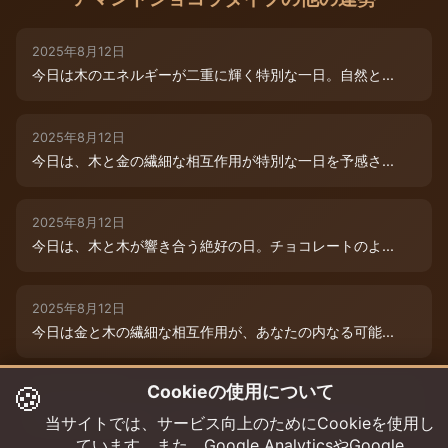
2025年8月12日
今日は木のエネルギーが二重に輝く特別な一日。自然と...
2025年8月12日
今日は、木と金の繊細な相互作用が特別な一日を予感さ...
2025年8月12日
今日は、木と木が響き合う絶好の日。チョコレートのよ...
2025年8月12日
今日は金と木の繊細な相互作用が、あなたの内なる可能...
🍪
Cookieの使用について
2025年8月9日
今日は木と木が重なる特別な日。内なる創造性が高まり...
当サイトでは、サービス向上のためにCookieを使用し
ています。また、Google AnalyticsやGoogle