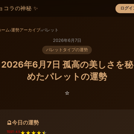
ョコラの神秘 ✨
ログイ
×
ホーム
運勢アーカイブ
パレット
›
›
2026年6月7日
パレットタイプの運勢
2026年6月7日 孤高の美しさを秘
めたパレットの運勢
⭐️
今日の運勢
🔮
TEST: 4.5
★
★
★
★
★