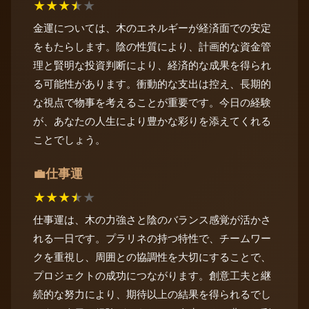
★
★
★
★
★
金運については、木のエネルギーが経済面での安定
をもたらします。陰の性質により、計画的な資金管
理と賢明な投資判断により、経済的な成果を得られ
る可能性があります。衝動的な支出は控え、長期的
な視点で物事を考えることが重要です。今日の経験
が、あなたの人生により豊かな彩りを添えてくれる
ことでしょう。
仕事運
💼
★
★
★
★
★
仕事運は、木の力強さと陰のバランス感覚が活かさ
れる一日です。プラリネの持つ特性で、チームワー
クを重視し、周囲との協調性を大切にすることで、
プロジェクトの成功につながります。創意工夫と継
続的な努力により、期待以上の結果を得られるでし