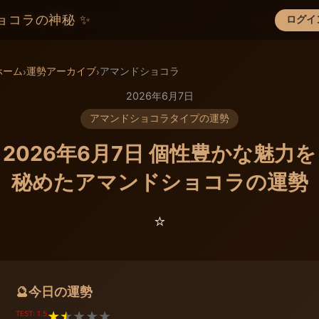
ョコラの神秘 ✨
ログイ
×
ホーム
運勢アーカイブ
アマンドショコラ
›
›
2026年6月7日
アマンドショコラタイプの運勢
2026年6月7日 個性豊かな魅力を
秘めたアマンドショコラの運勢
⭐️
今日の運勢
🔮
TEST: 1.5
★
★
★
★
★