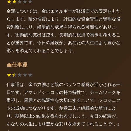
★
★
★
★
★
金運については、金のエネルギーが経済面での安定をもた
らします。陰の性質により、計画的な資金管理と賢明な投
資判断により、経済的な成果を得られる可能性がありま
す。衝動的な支出は控え、長期的な視点で物事を考えるこ
とが重要です。今日の経験が、あなたの人生により豊かな
彩りを添えてくれることでしょう。
仕事運
💼
★
★
★
★
★
仕事運は、金の力強さと陰のバランス感覚が活かされる一
日です。アマンドショコラの持つ特性で、チームワークを
重視し、周囲との協調性を大切にすることで、プロジェク
トの成功につながります。創意工夫と継続的な努力によ
り、期待以上の結果を得られるでしょう。今日の経験が、
あなたの人生により豊かな彩りを添えてくれることでしょ