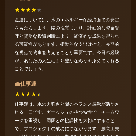
★
★
★
★
★
金運については、水のエネルギーが経済面での安定
をもたらします。陽の性質により、計画的な資金管
理と賢明な投資判断により、経済的な成果を得られ
る可能性があります。衝動的な支出は控え、長期的
な視点で物事を考えることが重要です。今日の経験
が、あなたの人生により豊かな彩りを添えてくれる
ことでしょう。
仕事運
💼
★
★
★
★
★
仕事運は、水の力強さと陽のバランス感覚が活かさ
れる一日です。ガナッシュの持つ特性で、チームワ
ークを重視し、周囲との協調性を大切にすること
で、プロジェクトの成功につながります。創意工夫