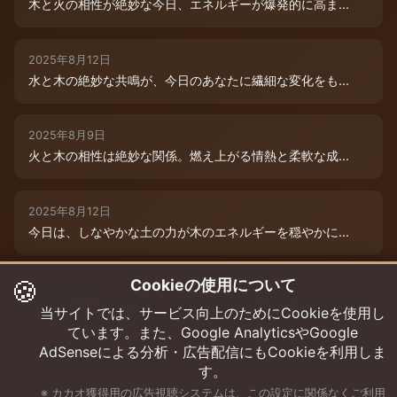
木と火の相性が絶妙な今日、エネルギーが爆発的に高ま...
2025年8月12日
水と木の絶妙な共鳴が、今日のあなたに繊細な変化をも...
2025年8月9日
火と木の相性は絶妙な関係。燃え上がる情熱と柔軟な成...
2025年8月12日
今日は、しなやかな土の力が木のエネルギーを穏やかに...
🍪
Cookieの使用について
2025年8月9日
水と木の絶妙な共演が、今日のあなたを特別な輝きで包...
当サイトでは、サービス向上のためにCookieを使用し
ています。また、Google AnalyticsやGoogle
AdSenseによる分析・広告配信にもCookieを利用しま
す。
※ カカオ獲得用の広告視聴システムは、この設定に関係なくご利用