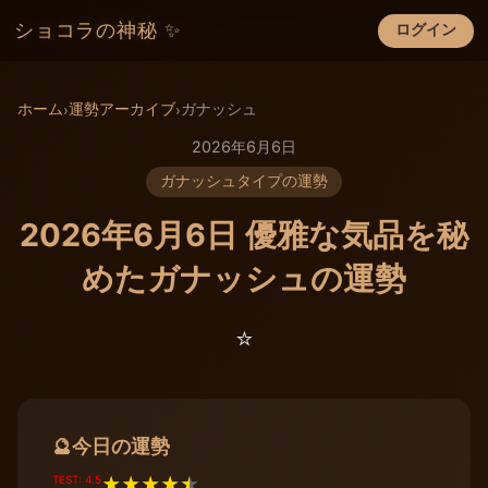
ショコラの神秘 ✨
ログイン
×
ホーム
運勢アーカイブ
ガナッシュ
›
›
2026年6月6日
ガナッシュタイプの運勢
2026年6月6日 優雅な気品を秘
めたガナッシュの運勢
⭐️
今日の運勢
🔮
TEST: 4.5
★
★
★
★
★