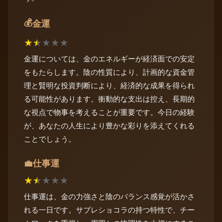
💰
金運
★
★
★
★
★
金運については、金のエネルギーが経済面での安定
をもたらします。陰の性質により、計画的な資金管
理と賢明な投資判断により、経済的な成果を得られ
る可能性があります。衝動的な支出は控え、長期的
な視点で物事を考えることが重要です。今日の経験
が、あなたの人生により豊かな彩りを添えてくれる
ことでしょう。
仕事運
💼
★
★
★
★
★
仕事運は、金の力強さと陰のバランス感覚が活かさ
れる一日です。サブレショコラの持つ特性で、チー