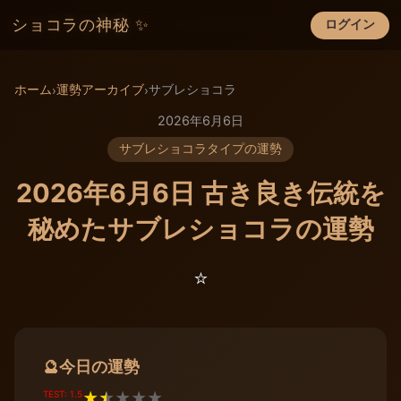
ショコラの神秘 ✨
ログイン
×
ホーム
運勢アーカイブ
サブレショコラ
›
›
2026年6月6日
サブレショコラタイプの運勢
2026年6月6日 古き良き伝統を
秘めたサブレショコラの運勢
⭐️
今日の運勢
🔮
TEST: 1.5
★
★
★
★
★