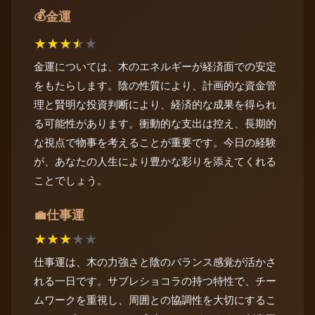
💰
金運
★
★
★
★
★
金運については、木のエネルギーが経済面での安定
をもたらします。陰の性質により、計画的な資金管
理と賢明な投資判断により、経済的な成果を得られ
る可能性があります。衝動的な支出は控え、長期的
な視点で物事を考えることが重要です。今日の経験
が、あなたの人生により豊かな彩りを添えてくれる
ことでしょう。
仕事運
💼
★
★
★
★
★
仕事運は、木の力強さと陰のバランス感覚が活かさ
れる一日です。サブレショコラの持つ特性で、チー
ムワークを重視し、周囲との協調性を大切にするこ