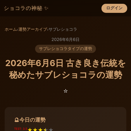
ショコラの神秘 ✨
ログイン
×
ホーム
運勢アーカイブ
サブレショコラ
›
›
2026年6月6日
サブレショコラタイプの運勢
2026年6月6日 古き良き伝統を
秘めたサブレショコラの運勢
⭐️
今日の運勢
🔮
TEST: 3.5
★
★
★
★
★