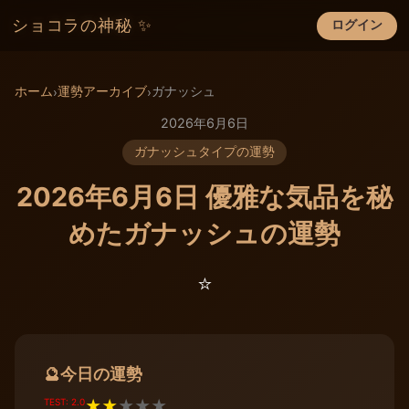
ショコラの神秘 ✨
ログイン
×
ホーム
運勢アーカイブ
ガナッシュ
›
›
2026年6月6日
ガナッシュタイプの運勢
2026年6月6日 優雅な気品を秘
めたガナッシュの運勢
⭐️
今日の運勢
🔮
TEST: 2.0
★
★
★
★
★