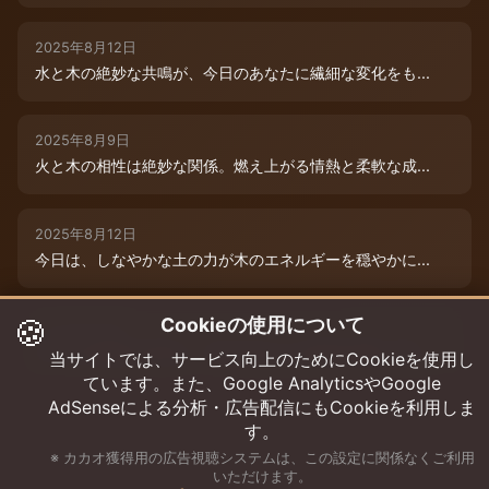
2025年8月12日
水と木の絶妙な共鳴が、今日のあなたに繊細な変化をも...
2025年8月9日
火と木の相性は絶妙な関係。燃え上がる情熱と柔軟な成...
2025年8月12日
今日は、しなやかな土の力が木のエネルギーを穏やかに...
🍪
Cookieの使用について
2025年8月9日
水と木の絶妙な共演が、今日のあなたを特別な輝きで包...
当サイトでは、サービス向上のためにCookieを使用し
ています。また、Google AnalyticsやGoogle
AdSenseによる分析・広告配信にもCookieを利用しま
す。
※ カカオ獲得用の広告視聴システムは、この設定に関係なくご利用
いただけます。