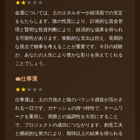
★
★
★
★
★
金運については、土のエネルギーが経済面での安定
をもたらします。陰の性質により、計画的な資金管
理と賢明な投資判断により、経済的な成果を得られ
る可能性があります。衝動的な支出は控え、長期的
な視点で物事を考えることが重要です。今日の経験
が、あなたの人生により豊かな彩りを添えてくれる
ことでしょう。
仕事運
💼
★
★
★
★
★
仕事運は、土の力強さと陰のバランス感覚が活かさ
れる一日です。ガナッシュの持つ特性で、チームワ
ークを重視し、周囲との協調性を大切にすること
で、プロジェクトの成功につながります。創意工夫
と継続的な努力により、期待以上の結果を得られる