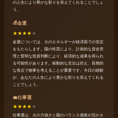
の人生により豊かな彩りを添えてくれることでしょ
う。
💰
金運
★
★
★
★
★
金運については、火のエネルギーが経済面での安定
をもたらします。陽の性質により、計画的な資金管
理と賢明な投資判断により、経済的な成果を得られ
る可能性があります。衝動的な支出は控え、長期的
な視点で物事を考えることが重要です。今日の経験
が、あなたの人生により豊かな彩りを添えてくれる
ことでしょう。
仕事運
💼
★
★
★
★
★
仕事運は、火の力強さと陽のバランス感覚が活かさ