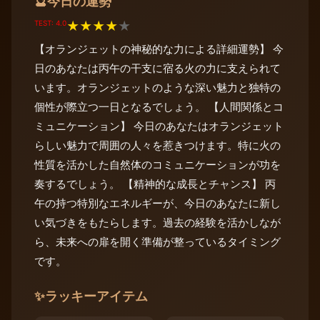
今日の運勢
🔮
TEST: 4.0
★
★
★
★
★
【オランジェットの神秘的な力による詳細運勢】 今
日のあなたは丙午の干支に宿る火の力に支えられて
います。オランジェットのような深い魅力と独特の
個性が際立つ一日となるでしょう。 【人間関係とコ
ミュニケーション】 今日のあなたはオランジェット
らしい魅力で周囲の人々を惹きつけます。特に火の
性質を活かした自然体のコミュニケーションが功を
奏するでしょう。 【精神的な成長とチャンス】 丙
午の持つ特別なエネルギーが、今日のあなたに新し
い気づきをもたらします。過去の経験を活かしなが
ら、未来への扉を開く準備が整っているタイミング
です。
✨
ラッキーアイテム