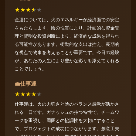
★
★
★
★
★
金運については、火のエネルギーが経済面での安定
をもたらします。陰の性質により、計画的な資金管
理と賢明な投資判断により、経済的な成果を得られ
る可能性があります。衝動的な支出は控え、長期的
な視点で物事を考えることが重要です。今日の経験
が、あなたの人生により豊かな彩りを添えてくれる
ことでしょう。
仕事運
💼
★
★
★
★
★
仕事運は、火の力強さと陰のバランス感覚が活かさ
れる一日です。ガナッシュの持つ特性で、チームワ
ークを重視し、周囲との協調性を大切にすること
で、プロジェクトの成功につながります。創意工夫