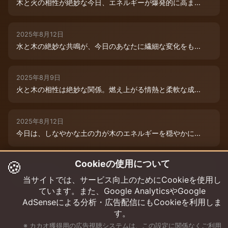
木と火の相性が絶妙な今日、エネルギーが爆発的に高ま...
2025年8月12日
水と木の絶妙な共鳴が、今日のあなたに繊細な変化をも...
2025年8月9日
火と木の相性は絶妙な関係。燃え上がる情熱と柔軟な成...
2025年8月12日
今日は、しなやかな土の力が木のエネルギーを穏やかに...
🍪
Cookieの使用について
2025年8月9日
水と木の絶妙な共演が、今日のあなたを特別な輝きで包...
当サイトでは、サービス向上のためにCookieを使用し
ています。また、Google AnalyticsやGoogle
AdSenseによる分析・広告配信にもCookieを利用しま
す。
※ カカオ獲得用の広告視聴システムは、この設定に関係なくご利用