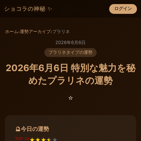
ショコラの神秘 ✨
ログイン
×
ホーム
運勢アーカイブ
プラリネ
›
›
2026年6月6日
プラリネタイプの運勢
2026年6月6日 特別な魅力を秘
めたプラリネの運勢
⭐️
今日の運勢
🔮
TEST: 3.5
★
★
★
★
★