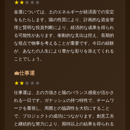
★
★
★
★
★
金運については、土のエネルギーが経済面での安定
をもたらします。陽の性質により、計画的な資金管
理と賢明な投資判断により、経済的な成果を得られ
る可能性があります。衝動的な支出は控え、長期的
な視点で物事を考えることが重要です。今日の経験
が、あなたの人生により豊かな彩りを添えてくれる
ことでしょう。
仕事運
💼
★
★
★
★
★
仕事運は、土の力強さと陽のバランス感覚が活かさ
れる一日です。ガナッシュの持つ特性で、チームワ
ークを重視し、周囲との協調性を大切にすること
で、プロジェクトの成功につながります。創意工夫
と継続的な努力により、期待以上の結果を得られる