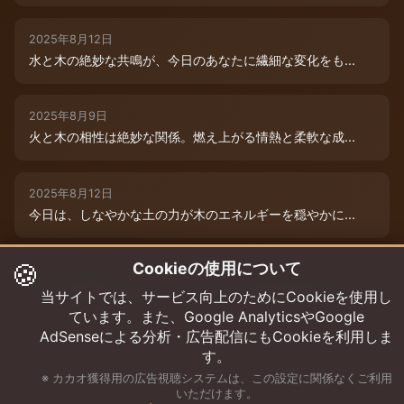
2025年8月12日
水と木の絶妙な共鳴が、今日のあなたに繊細な変化をも...
2025年8月9日
火と木の相性は絶妙な関係。燃え上がる情熱と柔軟な成...
2025年8月12日
今日は、しなやかな土の力が木のエネルギーを穏やかに...
🍪
Cookieの使用について
2025年8月9日
水と木の絶妙な共演が、今日のあなたを特別な輝きで包...
当サイトでは、サービス向上のためにCookieを使用し
ています。また、Google AnalyticsやGoogle
AdSenseによる分析・広告配信にもCookieを利用しま
す。
※ カカオ獲得用の広告視聴システムは、この設定に関係なくご利用
いただけます。