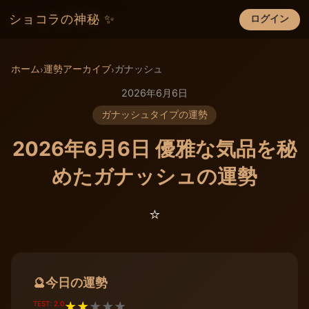
ショコラの神秘 ✨
ログイン
×
ホーム
運勢アーカイブ
ガナッシュ
›
›
2026年6月6日
ガナッシュタイプの運勢
2026年6月6日 優雅な気品を秘
めたガナッシュの運勢
⭐️
今日の運勢
🔮
TEST: 2.0
★
★
★
★
★