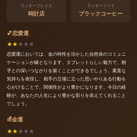
ラッキープレイス
ラッキーフード
時計店
ブラックコーヒー
恋愛運
💕
★
★
★
★
★
恋愛運においては、金の特性を活かした自然体のコミュニ
ケーションが鍵となります。タブレットらしい魅力で、相
手との深いつながりを築くことができるでしょう。素直な
気持ちを表現し、相手の立場に立った思いやりある行動を
心がけることで、関係性がより豊かになります。今日の経
験が、あなたの人生により豊かな彩りを添えてくれること
でしょう。
💰
金運
★
★
★
★
★