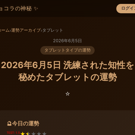
ョコラの神秘 ✨
ログイ
×
ホーム
運勢アーカイブ
タブレット
›
›
2026年6月5日
タブレットタイプの運勢
2026年6月5日 洗練された知性を
秘めたタブレットの運勢
⭐️
今日の運勢
🔮
TEST: 1.5
★
★
★
★
★