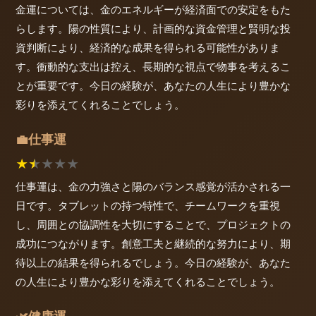
金運については、金のエネルギーが経済面での安定をもた
らします。陽の性質により、計画的な資金管理と賢明な投
資判断により、経済的な成果を得られる可能性がありま
す。衝動的な支出は控え、長期的な視点で物事を考えるこ
とが重要です。今日の経験が、あなたの人生により豊かな
彩りを添えてくれることでしょう。
仕事運
💼
★
★
★
★
★
仕事運は、金の力強さと陽のバランス感覚が活かされる一
日です。タブレットの持つ特性で、チームワークを重視
し、周囲との協調性を大切にすることで、プロジェクトの
成功につながります。創意工夫と継続的な努力により、期
待以上の結果を得られるでしょう。今日の経験が、あなた
の人生により豊かな彩りを添えてくれることでしょう。