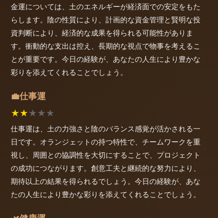
金運については、土のエネルギーが経済面での安定をもた
らします。陰の性質により、計画的な資金管理と賢明な投
資判断により、経済的な成果を得られる可能性がありま
す。衝動的な支出は控え、長期的な視点で物事を考えるこ
とが重要です。今日の経験が、あなたの人生により豊かな
彩りを添えてくれることでしょう。
仕事運
💼
★
★
★
★
★
仕事運は、土の力強さと陰のバランス感覚が活かされる一
日です。オランジェットの持つ特性で、チームワークを重
視し、周囲との協調性を大切にすることで、プロジェクト
の成功につながります。創意工夫と継続的な努力により、
期待以上の結果を得られるでしょう。今日の経験が、あな
たの人生により豊かな彩りを添えてくれることでしょう。