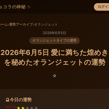
ョコラの神秘 ✨
ログイ
×
ホーム
運勢アーカイブ
オランジェット
›
›
2026年6月5日
オランジェットタイプの運勢
2026年6月5日 愛に満ちた煌めき
を秘めたオランジェットの運勢
⭐️
今日の運勢
🔮
TEST: 2.0
★
★
★
★
★