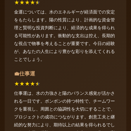
★
★
★
★
★
金運については、水のエネルギーが経済面での安定
をもたらします。陽の性質により、計画的な資金管
理と賢明な投資判断により、経済的な成果を得られ
る可能性があります。衝動的な支出は控え、長期的
な視点で物事を考えることが重要です。今日の経験
が、あなたの人生により豊かな彩りを添えてくれる
ことでしょう。
仕事運
💼
★
★
★
★
★
仕事運は、水の力強さと陽のバランス感覚が活かさ
れる一日です。ボンボンの持つ特性で、チームワー
クを重視し、周囲との協調性を大切にすることで、
プロジェクトの成功につながります。創意工夫と継
続的な努力により、期待以上の結果を得られるでし