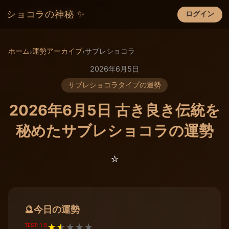
ショコラの神秘 ✨
ログイン
×
ホーム
運勢アーカイブ
サブレショコラ
›
›
2026年6月5日
サブレショコラタイプの運勢
2026年6月5日 古き良き伝統を
秘めたサブレショコラの運勢
⭐️
今日の運勢
🔮
TEST: 1.5
★
★
★
★
★