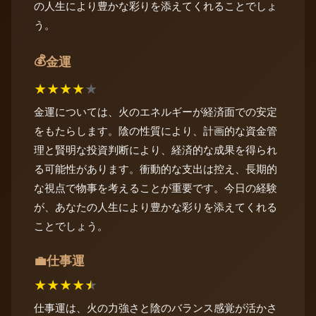
の人生により豊かな彩りを添えてくれることでしょ
う。
💰
金運
★
★
★
★
★
金運については、火のエネルギーが経済面での安定
をもたらします。陰の性質により、計画的な資金管
理と賢明な投資判断により、経済的な成果を得られ
る可能性があります。衝動的な支出は控え、長期的
な視点で物事を考えることが重要です。今日の経験
が、あなたの人生により豊かな彩りを添えてくれる
ことでしょう。
仕事運
💼
★
★
★
★
★
仕事運は、火の力強さと陰のバランス感覚が活かさ