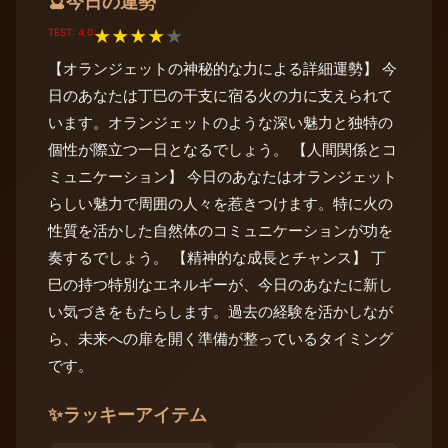
今日の運勢
🔮
TEST: 4.0
★
★
★
★
★
【オランジェットの神秘的な力による詳細運勢】 今
日のあなたは丁巳の干支に宿る火の力に支えられて
います。オランジェットのような深い魅力と独特の
個性が際立つ一日となるでしょう。 【人間関係とコ
ミュニケーション】 今日のあなたはオランジェット
らしい魅力で周囲の人々を惹きつけます。特に火の
性質を活かした自然体のコミュニケーションが功を
奏するでしょう。 【精神的な成長とチャンス】 丁
巳の持つ特別なエネルギーが、今日のあなたに新し
い気づきをもたらします。過去の経験を活かしなが
ら、未来への扉を開く準備が整っているタイミング
です。
✨
ラッキーアイテム