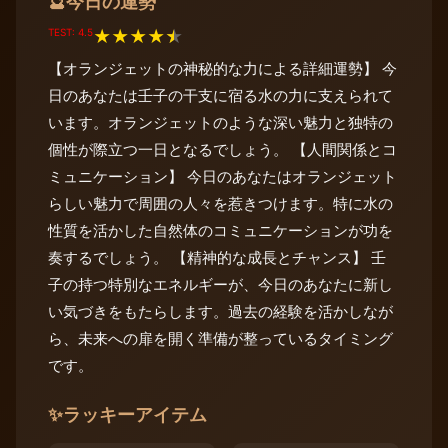
今日の運勢
🔮
TEST: 4.5
★
★
★
★
★
【オランジェットの神秘的な力による詳細運勢】 今
日のあなたは壬子の干支に宿る水の力に支えられて
います。オランジェットのような深い魅力と独特の
個性が際立つ一日となるでしょう。 【人間関係とコ
ミュニケーション】 今日のあなたはオランジェット
らしい魅力で周囲の人々を惹きつけます。特に水の
性質を活かした自然体のコミュニケーションが功を
奏するでしょう。 【精神的な成長とチャンス】 壬
子の持つ特別なエネルギーが、今日のあなたに新し
い気づきをもたらします。過去の経験を活かしなが
ら、未来への扉を開く準備が整っているタイミング
です。
✨
ラッキーアイテム