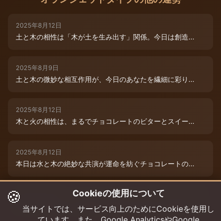
2025年8月12日
土と木の相性は「木が土を生み出す」関係。今日は創造...
2025年8月9日
土と木の微妙な相互作用が、今日のあなたを繊細に彩り...
2025年8月12日
木と火の相性は、まるでチョコレートのビターとスイー...
2025年8月12日
本日は水と木の絶妙な共演が運命を紡ぐチョコレートの...
🍪
Cookieの使用について
2025年8月12日
本日は、燃えるような情熱と成長のエネルギーが交差す...
当サイトでは、サービス向上のためにCookieを使用し
ています。また、Google AnalyticsやGoogle