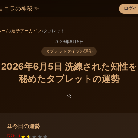
ョコラの神秘 ✨
ログイ
×
ホーム
運勢アーカイブ
タブレット
›
›
2026年6月5日
タブレットタイプの運勢
2026年6月5日 洗練された知性を
秘めたタブレットの運勢
⭐️
今日の運勢
🔮
TEST: 1.5
★
★
★
★
★