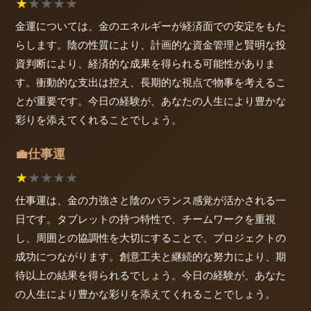
★
★
★
★
★
金運については、金のエネルギーが経済面での安定をもた
らします。陰の性質により、計画的な資金管理と賢明な投
資判断により、経済的な成果を得られる可能性がありま
す。衝動的な支出は控え、長期的な視点で物事を考えるこ
とが重要です。今日の経験が、あなたの人生により豊かな
彩りを添えてくれることでしょう。
仕事運
💼
★
★
★
★
★
仕事運は、金の力強さと陰のバランス感覚が活かされる一
日です。タブレットの持つ特性で、チームワークを重視
し、周囲との協調性を大切にすることで、プロジェクトの
成功につながります。創意工夫と継続的な努力により、期
待以上の結果を得られるでしょう。今日の経験が、あなた
の人生により豊かな彩りを添えてくれることでしょう。