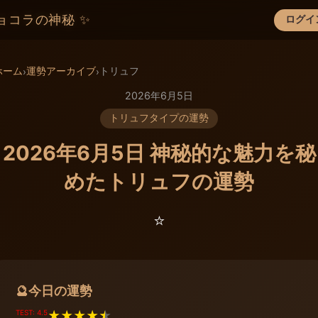
ョコラの神秘 ✨
ログイ
×
ホーム
運勢アーカイブ
トリュフ
›
›
2026年6月5日
トリュフタイプの運勢
2026年6月5日 神秘的な魅力を秘
めたトリュフの運勢
⭐️
今日の運勢
🔮
TEST: 4.5
★
★
★
★
★