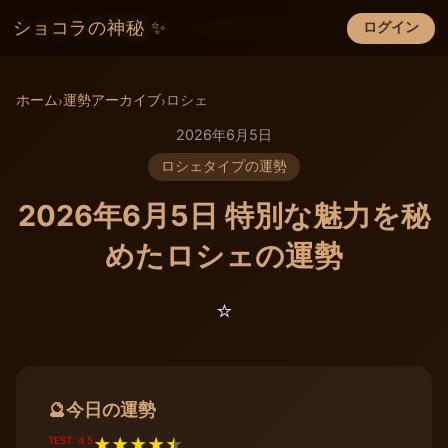
ショコラの神秘 ✨
ログイン
×
ホーム
運勢アーカイブ
ロシェ
›
›
2026年6月5日
ロシェタイプの運勢
2026年6月5日 特別な魅力を秘
めたロシェの運勢
⭐️
今日の運勢
🔮
TEST: 4.5
★
★
★
★
★