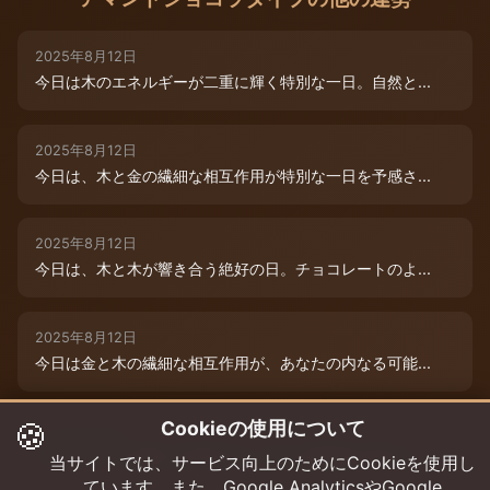
2025年8月12日
今日は木のエネルギーが二重に輝く特別な一日。自然と...
2025年8月12日
今日は、木と金の繊細な相互作用が特別な一日を予感さ...
2025年8月12日
今日は、木と木が響き合う絶好の日。チョコレートのよ...
2025年8月12日
今日は金と木の繊細な相互作用が、あなたの内なる可能...
🍪
Cookieの使用について
2025年8月9日
今日は木と木が重なる特別な日。内なる創造性が高まり...
当サイトでは、サービス向上のためにCookieを使用し
ています。また、Google AnalyticsやGoogle