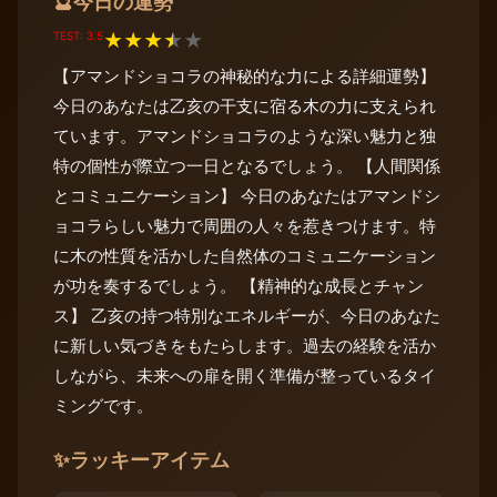
今日の運勢
🔮
TEST: 3.5
★
★
★
★
★
【アマンドショコラの神秘的な力による詳細運勢】
今日のあなたは乙亥の干支に宿る木の力に支えられ
ています。アマンドショコラのような深い魅力と独
特の個性が際立つ一日となるでしょう。 【人間関係
とコミュニケーション】 今日のあなたはアマンドシ
ョコラらしい魅力で周囲の人々を惹きつけます。特
に木の性質を活かした自然体のコミュニケーション
が功を奏するでしょう。 【精神的な成長とチャン
ス】 乙亥の持つ特別なエネルギーが、今日のあなた
に新しい気づきをもたらします。過去の経験を活か
しながら、未来への扉を開く準備が整っているタイ
ミングです。
✨
ラッキーアイテム