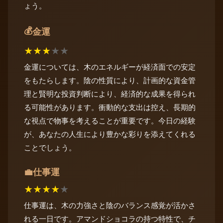
ょう。
💰
金運
★
★
★
★
★
金運については、木のエネルギーが経済面での安定
をもたらします。陰の性質により、計画的な資金管
理と賢明な投資判断により、経済的な成果を得られ
る可能性があります。衝動的な支出は控え、長期的
な視点で物事を考えることが重要です。今日の経験
が、あなたの人生により豊かな彩りを添えてくれる
ことでしょう。
仕事運
💼
★
★
★
★
★
仕事運は、木の力強さと陰のバランス感覚が活かさ
れる一日です。アマンドショコラの持つ特性で、チ