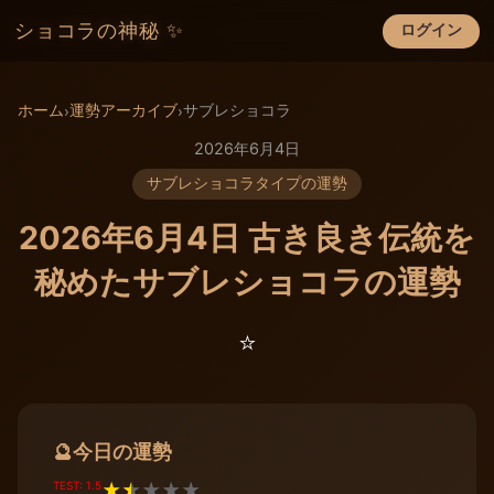
ショコラの神秘 ✨
ログイン
×
ホーム
運勢アーカイブ
サブレショコラ
›
›
2026年6月4日
サブレショコラタイプの運勢
2026年6月4日 古き良き伝統を
秘めたサブレショコラの運勢
⭐️
今日の運勢
🔮
TEST: 1.5
★
★
★
★
★