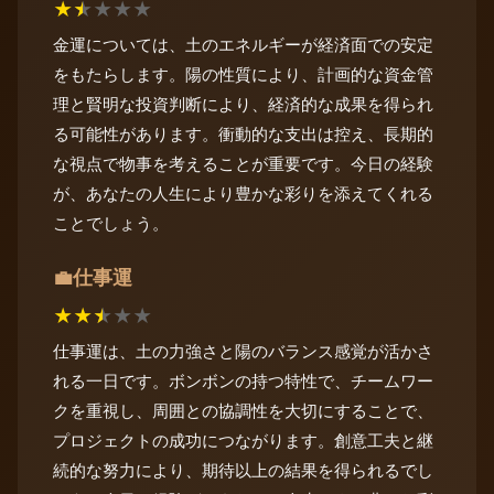
★
★
★
★
★
金運については、土のエネルギーが経済面での安定
をもたらします。陽の性質により、計画的な資金管
理と賢明な投資判断により、経済的な成果を得られ
る可能性があります。衝動的な支出は控え、長期的
な視点で物事を考えることが重要です。今日の経験
が、あなたの人生により豊かな彩りを添えてくれる
ことでしょう。
仕事運
💼
★
★
★
★
★
仕事運は、土の力強さと陽のバランス感覚が活かさ
れる一日です。ボンボンの持つ特性で、チームワー
クを重視し、周囲との協調性を大切にすることで、
プロジェクトの成功につながります。創意工夫と継
続的な努力により、期待以上の結果を得られるでし