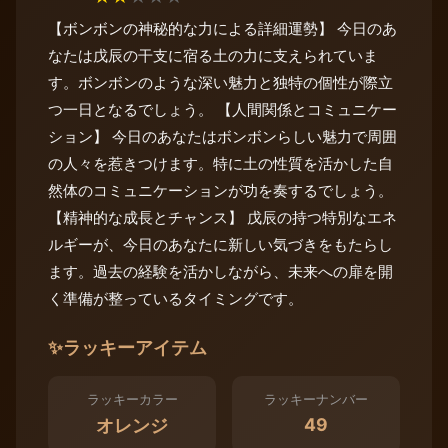
【ボンボンの神秘的な力による詳細運勢】 今日のあ
なたは戊辰の干支に宿る土の力に支えられていま
す。ボンボンのような深い魅力と独特の個性が際立
つ一日となるでしょう。 【人間関係とコミュニケー
ション】 今日のあなたはボンボンらしい魅力で周囲
の人々を惹きつけます。特に土の性質を活かした自
然体のコミュニケーションが功を奏するでしょう。
【精神的な成長とチャンス】 戊辰の持つ特別なエネ
ルギーが、今日のあなたに新しい気づきをもたらし
ます。過去の経験を活かしながら、未来への扉を開
く準備が整っているタイミングです。
✨
ラッキーアイテム
ラッキーカラー
ラッキーナンバー
49
オレンジ