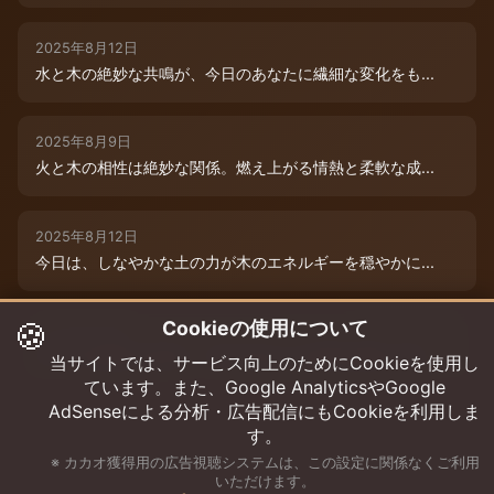
2025年8月12日
水と木の絶妙な共鳴が、今日のあなたに繊細な変化をも...
2025年8月9日
火と木の相性は絶妙な関係。燃え上がる情熱と柔軟な成...
2025年8月12日
今日は、しなやかな土の力が木のエネルギーを穏やかに...
🍪
Cookieの使用について
2025年8月9日
水と木の絶妙な共演が、今日のあなたを特別な輝きで包...
当サイトでは、サービス向上のためにCookieを使用し
ています。また、Google AnalyticsやGoogle
AdSenseによる分析・広告配信にもCookieを利用しま
す。
※ カカオ獲得用の広告視聴システムは、この設定に関係なくご利用
いただけます。