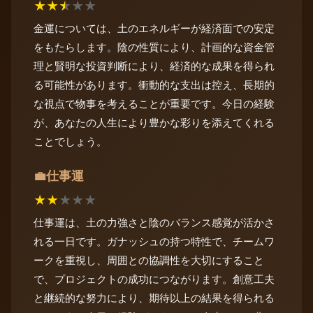
★
★
★
★
★
金運については、土のエネルギーが経済面での安定
をもたらします。陰の性質により、計画的な資金管
理と賢明な投資判断により、経済的な成果を得られ
る可能性があります。衝動的な支出は控え、長期的
な視点で物事を考えることが重要です。今日の経験
が、あなたの人生により豊かな彩りを添えてくれる
ことでしょう。
仕事運
💼
★
★
★
★
★
仕事運は、土の力強さと陰のバランス感覚が活かさ
れる一日です。ガナッシュの持つ特性で、チームワ
ークを重視し、周囲との協調性を大切にすること
で、プロジェクトの成功につながります。創意工夫
と継続的な努力により、期待以上の結果を得られる