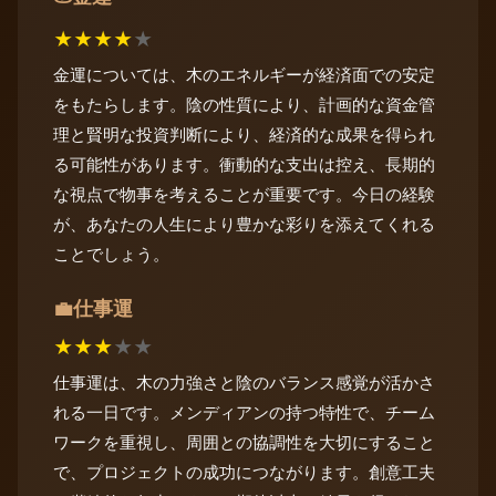
★
★
★
★
★
金運については、木のエネルギーが経済面での安定
をもたらします。陰の性質により、計画的な資金管
理と賢明な投資判断により、経済的な成果を得られ
る可能性があります。衝動的な支出は控え、長期的
な視点で物事を考えることが重要です。今日の経験
が、あなたの人生により豊かな彩りを添えてくれる
ことでしょう。
仕事運
💼
★
★
★
★
★
仕事運は、木の力強さと陰のバランス感覚が活かさ
れる一日です。メンディアンの持つ特性で、チーム
ワークを重視し、周囲との協調性を大切にすること
で、プロジェクトの成功につながります。創意工夫